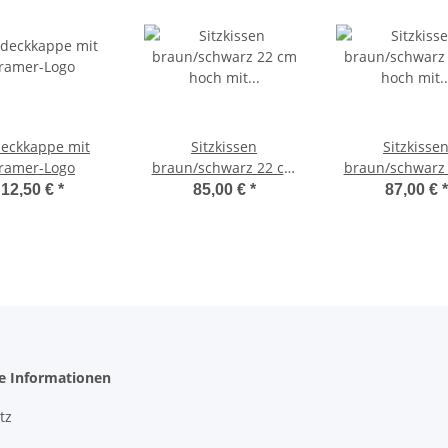
eckkappe mit
Sitzkissen
Sitzkisse
ramer-Logo
braun/schwarz 22 cm
braun/schwarz
hoch mit Fendt-
hoch mit Fen
12,50 €
*
85,00 €
*
87,00 €
*
Dieselroß-Logo
Dieselroß-L
he Informationen
tz