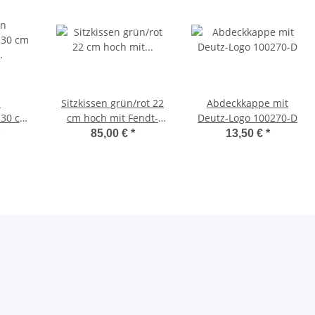
n
Sitzkissen grün/rot 22
Abdeckkappe mit
 30 cm
cm hoch mit Fendt-
Deutz-Logo 100270-D
dt-
Dieselroß-Logo
85,00 €
*
13,50 €
*
ogo