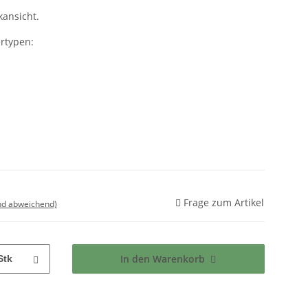
kansicht.
rtypen:
Frage zum Artikel
nd abweichend)
In den Warenkorb
Stk