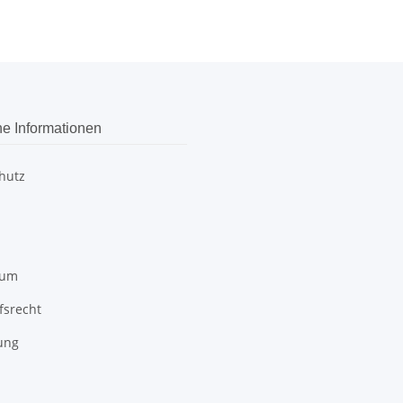
he Informationen
hutz
sum
fsrecht
ung