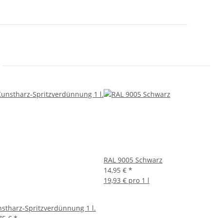
RAL 9005 Schwarz
14,95 €
*
19,93 € pro 1 l
stharz-Spritzverdünnung 1 l.