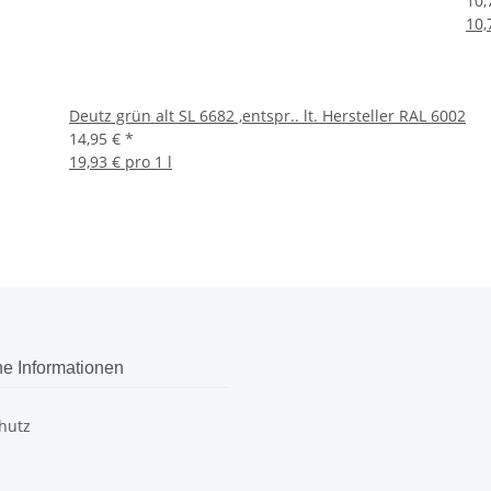
10,
10,
Deutz grün alt SL 6682 ,entspr.. lt. Hersteller RAL 6002
14,95 €
*
19,93 € pro 1 l
he Informationen
hutz