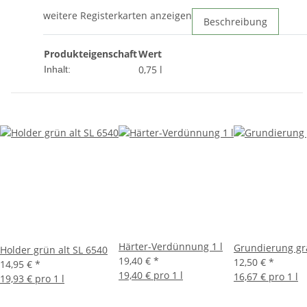
weitere Registerkarten anzeigen
Beschreibung
Produkteigenschaft
Wert
0,75 l
Inhalt:
Härter-Verdünnung 1 l
Grundierung g
Holder grün alt SL 6540
19,40 €
*
12,50 €
*
14,95 €
*
19,40 € pro 1 l
16,67 € pro 1 l
19,93 € pro 1 l