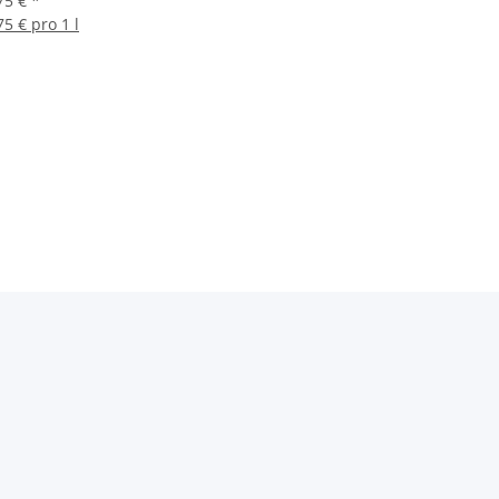
75 €
*
75 € pro 1 l