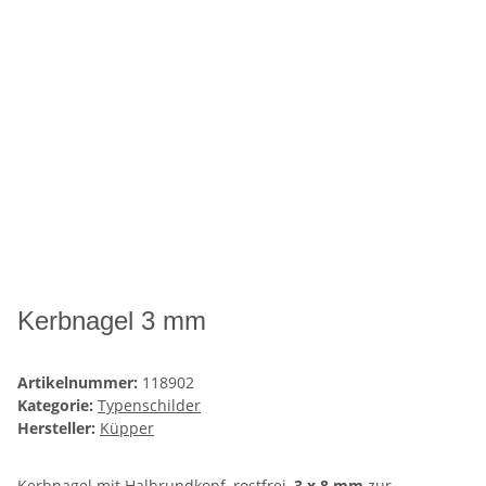
Kerbnagel 3 mm
Artikelnummer:
118902
Kategorie:
Typenschilder
Hersteller:
Küpper
Kerbnagel mit Halbrundkopf, rostfrei,
3 x 8 mm
zur