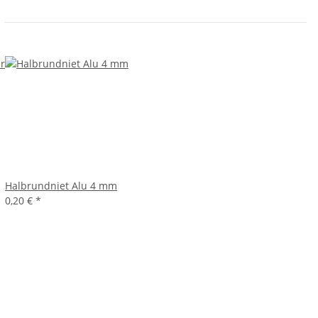
Halbrundniet Alu 4 mm
0,20 €
*