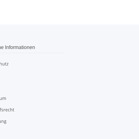
he Informationen
hutz
sum
fsrecht
ung