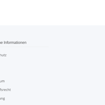
he Informationen
hutz
sum
fsrecht
ung