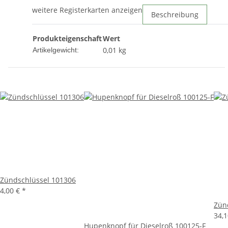
weitere Registerkarten anzeigen
Beschreibung
Produkteigenschaft
Wert
0,01
kg
Artikelgewicht:
Zündschlüssel 101306
4,00 €
*
Zün
34,
Hupenknopf für Dieselroß 100125-F