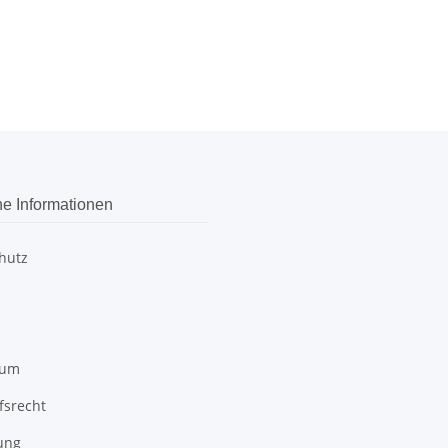
he Informationen
hutz
sum
fsrecht
ung