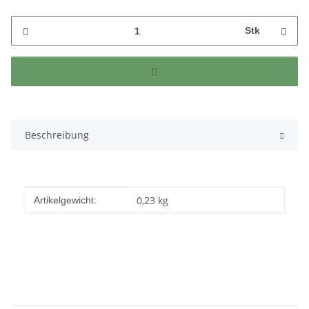
Stk
Beschreibung
Produkteigenschaft
Wert
0,23
kg
Artikelgewicht: