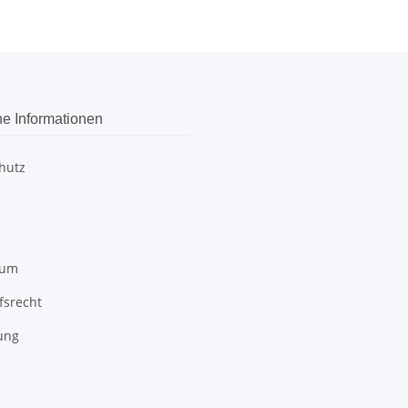
he Informationen
hutz
sum
fsrecht
ung