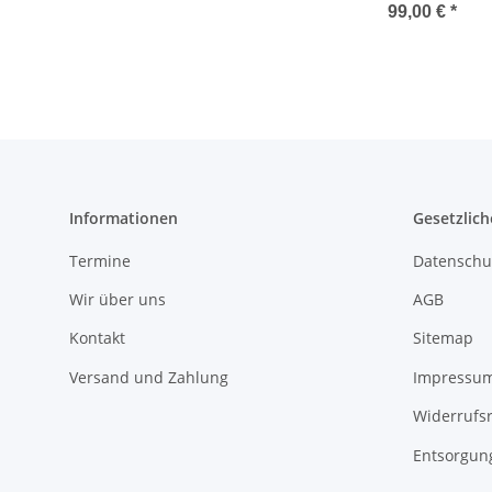
100068-S
99,00 €
*
Informationen
Gesetzlich
Termine
Datenschu
Wir über uns
AGB
Kontakt
Sitemap
Versand und Zahlung
Impressu
Widerrufs
Entsorgun