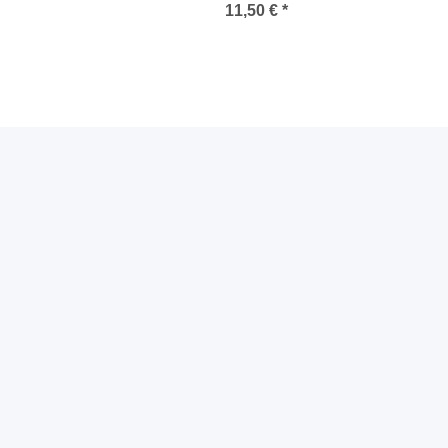
P811x
11,50 €
*