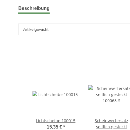
weitere Registerkarten anzeigen
Beschreibung
Produkteigenschaft
Wert
Artikelgewicht:
Lichtscheibe 100015
Scheinwerfersatz
seitlich gesteckt
15,35 €
*