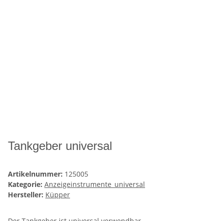
Tankgeber universal
Artikelnummer:
125005
Kategorie:
Anzeigeinstrumente_universal
Hersteller:
Küpper
Der Tankgeber ist universal verwendbar,