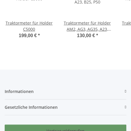
Traktormeter für Holder
Traktormeter für Holder
Trak
C5000
AM2, AG3, AG35, A23,
B25, P50
199,00 €
*
130,00 €
*
Informationen
Gesetzliche Informationen
Vertrag widerrufen