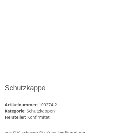
Schutzkappe
Artikelnummer:
100274-2
Kategorie:
Schutzkappen
Hersteller:
Konfirmität
aus PVC schwarz für Kugelkopfkupplung