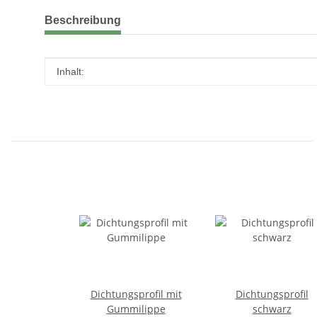
weitere Registerkarten anzeigen
Beschreibung
Produkteigenschaft
Wert
Inhalt:
Dichtungsprofil mit
Dichtungsprofil
Gummilippe
schwarz