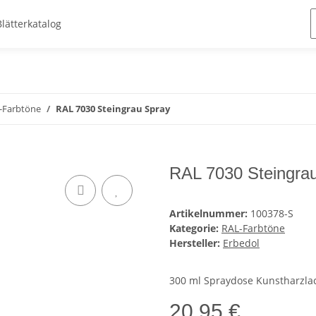
Blätterkatalog
-Farbtöne
RAL 7030 Steingrau Spray
RAL 7030 Steingra
Artikelnummer:
100378-S
Kategorie:
RAL-Farbtöne
Hersteller:
Erbedol
300 ml Spraydose Kunstharzla
20,95 €