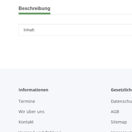
weitere Registerkarten anzeigen
Beschreibung
Produkteigenschaft
Wert
Inhalt:
Informationen
Gesetzlic
Termine
Datenschu
Wir über uns
AGB
Kontakt
Sitemap