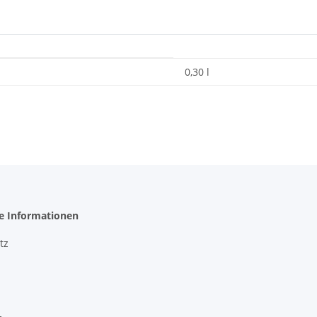
0,30 l
he Informationen
tz